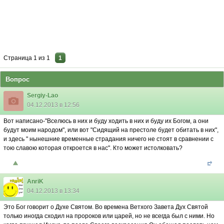
Страница
1
из
1
1
Вопрос
Sergiy-Lao
04.12.2013 в 12:56
Вот написано-"Вселюсь в них и буду ходить в них и буду их Богом, а они
будут моим народом", или вот "Сидящий на престоле будет обитать в них",
и здесь " нынешние временные страдания ничего не стоят в сравнении с
тою славою которая откроется в нас". Кто может истолковать?
AnriK
04.12.2013 в 13:34
Это Бог говорит о Духе Святом. Во времена Ветхого Завета Дух Святой
только иногда сходил на пророков или царей, но не всегда был с ними. Но