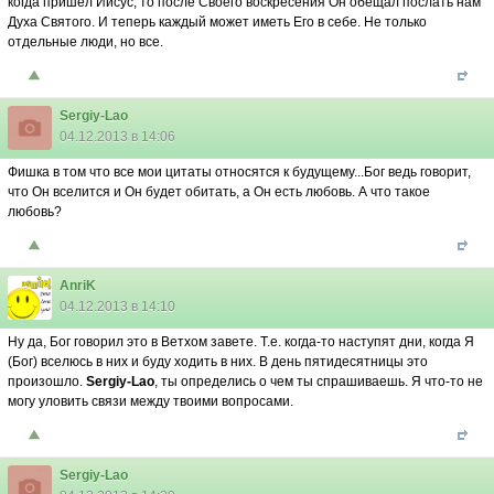
когда пришел Иисус, то после Своего воскресения Он обещал послать нам
Духа Святого. И теперь каждый может иметь Его в себе. Не только
отдельные люди, но все.
Sergiy-Lao
04.12.2013 в 14:06
Фишка в том что все мои цитаты относятся к будущему...Бог ведь говорит,
что Он вселится и Он будет обитать, а Он есть любовь. А что такое
любовь?
AnriK
04.12.2013 в 14:10
Ну да, Бог говорил это в Ветхом завете. Т.е. когда-то наступят дни, когда Я
(Бог) вселюсь в них и буду ходить в них. В день пятидесятницы это
произошло.
Sergiy-Lao
, ты определись о чем ты спрашиваешь. Я что-то не
могу уловить связи между твоими вопросами.
Sergiy-Lao