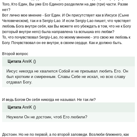
Того, Кто Един, Вы уже Его Единого разделили на две (три) части. Разве
нет?
Вот лично мое мнение - Бог Един. И Он присутствует как в Иисусе (Сыне
Человеческом), так и в Sergiy-Lao. И если Sergiy-Lao пишет, что чувствует
любовь Бога внутри себя, как Вы можете его убеждать в том, что не к Богу
(который внутри него) была направлена та вспышка его любви?
То, что почувствовал Sergiy-Lao, по моему мнению - это свою же любовь к
Богу. Почувствовал он ее внутри, в своем сердце. Как и должно быть.
Второй вопрос
Цитата
AnriK
(
)
Иисус никогда не хвалился Собой и не призывал любить Его. Он
был кротким и смиренным. Славы Себе не искал, но всю славу
отдавал Богу.
И ведь Богом Он себя никогда не называл. Не так ли?
Цитата
AnriK
(
)
Неужели Он не достоин, чтоб Его любили?
Достоин. Но не по первой, а по второй заповеди. Возлюби ближнего, как