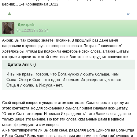
церкви)... 1-е Коринфянам 16:22.
-Дмитрий-
04.12.2013 в 22:24
Анрик, Вы так хорошо знаете Писание. В прошлый раз даже меня
направили в нужное русло в вопросе о словах Петра о "написанном".
Хотелось бы, чтобы Вы пояснили некоторые свои слова, а также цитаты,
которые я прочитал в этой теме, если Вас это не затруднит, конечно же.
Цитата
AnriK
(
)
И вы не правы, говоря, что Бога нужно любить больше, чем
Сына. Отец и Сын - это одно. И нельзя Их разделять, что вот
Отца я люблю, а Иисуса - нет.
Свой первый вопрос я увидел в этом контексте. Сам вопрос я вырежу из
этого контекста, но для сохранения смысла привел сначала всю цитату.
"Отец и Сын - это одно. И нельзя Их разделять" - это Ваши слова, да и не
только Ваше это мнение. Но вот эти слова, сказанные Вами в едином
месте, формируют и сам вопрос:
А не противоречите ли Вы сами себе, разделяя Бога Единого на Бога-Отца
и Бога-Сына? Ведь даже назвав разными именами две (или три) сущности