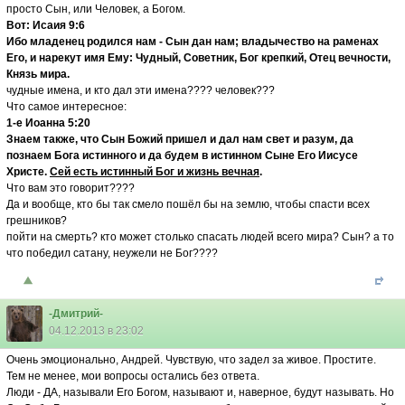
просто Сын, или Человек, а Богом.
Вот: Исаия 9:6
Ибо младенец родился нам - Сын дан нам; владычество на раменах
Его, и нарекут имя Ему: Чудный, Советник, Бог крепкий, Отец вечности,
Князь мира.
чудные имена, и кто дал эти имена???? человек???
Что самое интересное:
1-е Иоанна 5:20
Знаем также, что Сын Божий пришел и дал нам свет и разум, да
познаем Бога истинного и да будем в истинном Сыне Его Иисусе
Христе.
Сей есть истинный Бог и жизнь вечная
.
Что вам это говорит????
Да и вообще, кто бы так смело пошёл бы на землю, чтобы спасти всех
грешников?
пойти на смерть? кто может столько спасать людей всего мира? Сын? а то
что победил сатану, неужели не Бог????
-Дмитрий-
04.12.2013 в 23:02
Очень эмоционально, Андрей. Чувствую, что задел за живое. Простите.
Тем не менее, мои вопросы остались без ответа.
Люди - ДА, называли Его Богом, называют и, наверное, будут называть. Но