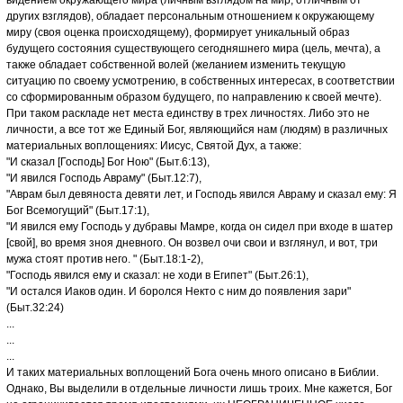
видением окружающего мира (личным взглядом на мир, отличным от
других взглядов), обладает персональным отношением к окружающему
миру (своя оценка происходящему), формирует уникальный образ
будущего состояния существующего сегодняшнего мира (цель, мечта), а
также обладает собственной волей (желанием изменить текущую
ситуацию по своему усмотрению, в собственных интересах, в соответствии
со сформированным образом будущего, по направлению к своей мечте).
При таком раскладе нет места единству в трех личностях. Либо это не
личности, а все тот же Единый Бог, являющийся нам (людям) в различных
материальных воплощениях: Иисус, Святой Дух, а также:
"И сказал [Господь] Бог Ною" (Быт.6:13),
"И явился Господь Авраму" (Быт.12:7),
"Аврам был девяноста девяти лет, и Господь явился Авраму и сказал ему: Я
Бог Всемогущий" (Быт.17:1),
"И явился ему Господь у дубравы Мамре, когда он сидел при входе в шатер
[свой], во время зноя дневного. Он возвел очи свои и взглянул, и вот, три
мужа стоят против него. " (Быт.18:1-2),
"Господь явился ему и сказал: не ходи в Египет" (Быт.26:1),
"И остался Иаков один. И боролся Некто с ним до появления зари"
(Быт.32:24)
...
...
...
И таких материальных воплощений Бога очень много описано в Библии.
Однако, Вы выделили в отдельные личности лишь троих. Мне кажется, Бог