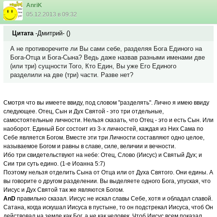
AnriK
05.12.2013 в 09:32
Цитата
-Дмитрий-
(
)
А не противоречите ли Вы сами себе, разделяя Бога Единого на
Бога-Отца и Бога-Сына? Ведь даже назвав разными именами две
(или три) сущности Того, Кто Един, Вы уже Его Единого
разделили на две (три) части. Разве нет?
Смотря что вы имеете ввиду, под словом "разделять". Лично я имею ввиду
следующее. Отец, Сын и Дух Святой - это три отдельные,
самостоятельные личности. Нельзя сказать, что Отец - это и есть Сын. Или
наоборот. Единый Бог состоит из 3-х личностей, каждая из Них Сама по
Себе является Богом. Вместе эти три Личности составляют одно целое,
называемое Богом и равны в славе, силе, величии и вечности.
Ибо три свидетельствуют на небе: Отец, Слово (Иисус) и Святый Дух; и
Сии три суть едино. (1-е Иоанна 5:7)
Поэтому нельзя отделить Сына от Отца или от Духа Святого. Они едины. А
вы говорите о другом разделении. Вы выделяете одного Бога, упуская, что
Иисус и Дух Святой так же являются Богом.
AnD
правильно сказал. Иисус не искал славы Себе, хотя и обладал славой.
Сатана, когда искушал Иисуса в пустыне, то он подстрекал Иисуса, чтоб Он
действовал на земле как Бог, а не как человек. Чтоб Иисус всем показал