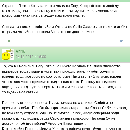
Странно. Я же тебе писал что я молился Богу, Который есть в моей душе
как любовь, признаваясь Ему в любви...почему ты не понимаешь речи
моей? Или слово моё не может вместится в тебя?
Сын дал заповедь любить Бога-Отца, а не Себя Самого и сказал-кто любит
отца или мать более нежели Меня тот не достоин Меня.
AnriK
04.12.2013 в 16:09
То, что вы молились Богу - это ещё ничего не значит. Я знаю множество
примеров, когда людям в молитвах приходил ангел (якобы Божий) и
говорил вещи, которые не соответствуют Писанию. Библия ясно говорит,
что сатана может принимать вид ангела света. Поэтому все видения,
ощущения и т.д. нужно сверять с Божьим словом. Если есть расхождение -
то видение от сатаны.
По поводу второго вопроса. Иисус никогда не хвалился Собой и не
призывал любить Его. Он был кротким и смиренным. Славы Себе не искал,
но всю славу отдавал Богу. Но не смотря на всё, Иисус совершил ради
каждого из нас подвиг, отдав Свою жизнь за каждого. Неужели Он не
достоин, чтоб Его любили? Апостол Павел пишет:
Кто не любит Господа Иисуса Христа, анафема (пусть будет отлучен от