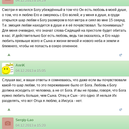
04.12.2013 в 14:29
Смотри-я молился Богу убеждённый в том что Он есть любовь в моей душе,
о том, что я люблю Его и смеряюсь с Его волей, и у меня в душе, в груди
открылся шар любви к Богу размером в пол метра и сиял во мне 15 секунд.
Т.е. эмоция любви находится в душе и я её почувствовал. Ты понимаешь?
Для меня очевидно, что значат слова-Сидящий на престоле будет обитать
в нас. И действительно Бог есть любовь, ведь так оказалось, и Его надо
любить превыше всего и Сына и жизни вечной и нового неба и земли и
ближнего, чтобы не попасть в озеро огненное.
AnriK
04.12.2013 в 15:05
Слушая вас, и ваши ответы я сомневаюсь, что даже если вы почувствовали
какой-то шар любви, то это переживание было от Бога. Любовь к Богу
должна исходить от человека, а не от Бога. И вы не правы, говоря, что Бога
нужно любить больше, чем Сына. Отец и Сын - это одно. И нельзя Их
разделять, что вот Отца я люблю, а Иисуса - нет.
Sergiy-Lao
04.12.2013 в 15:20