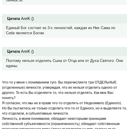
личности.
Цитата
AnriK
(
)
Единый Бог состоит из 3-х личностей, каждая из Них Сама по
Себе является Богом.
Цитата
AnriK
(
)
Поэтому нельзя отделить Сына от Отца или от Духа Святого. Они
едины.
Что-то у меня с пониманием туго. Вы перечисляете три ОТДЕЛЬНЫЕ
(отделенные) личности, утверждая, что их нельзя отделить одного от
другого. То есть Вы отделяете то, что нельзя отделять. Как мне Вас
понять?
Я согласен, что мы не в праве что-то отделять от Неделимого (Единого).
Но Вы пытаетесь не только отделить что-то от Единого, но и выделяете то,
что отделили, в субъективные личности.
Личность, в моем понимании, обладает некоторыми границами
собственной субъективности (ограниченность), обладает собственным