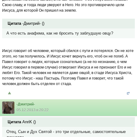
Свою славу, и тогда люди уверуют в Него. Но это противоречило цели
Иисуса, для которой Он пришел на землю.
Цитата
-Дмитрий-
(
)
А что есть анафема, как не бросить ту заблудшую овцу?
Иисус говорит об человеке, который сбился с пути и потерялся. Он не хоте
этого, но так получилось. И Иисус хочет вернуть его, чтоб он не погиб. А
Павел говорит о людях, которые сознательно (а не по незнанию, о чем
Иисус говорил в первом случае) отвергают Иисуса и не признают Его и не
любят Его. Такой человек не является даже овцой, в стаде Иисуса Христа,
потому что Иисус - наш Пастырь. Поэтому Павел и говорит, что такой
человек должен быть отделен от стада.
-Дмитрий-
05.12.2013 в 20:22
Цитата
AnriK
(
)
Отец, Сын и Дух Святой - это три отдельные, самостоятельные