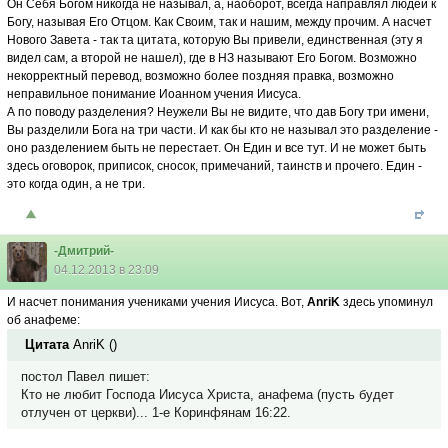
Он Себя Богом никогда не называл, а, наоборот, всегда направлял людей к
Богу, называя Его Отцом. Как Своим, так и нашим, между прочим. А насчет
Нового Завета - так та цитата, которую Вы привели, единственная (эту я
видел сам, а второй не нашел), где в НЗ называют Его Богом. Возможно
некорректный перевод, возможно более поздняя правка, возможно
неправильное понимание Иоанном учения Иисуса.
А по поводу разделения? Неужели Вы не видите, что дав Богу три имени,
Вы разделили Бога на три части. И как бы кто не называл это разделение -
оно разделением быть не перестает. Он Един и все тут. И не может быть
здесь оговорок, приписок, сносок, примечаний, таинств и прочего. Един -
это когда один, а не три.
-Дмитрий-
04.12.2013 в 23:09
И насчет понимания учениками учения Иисуса. Вот,
AnriK
здесь упоминул
об анафеме:
Цитата
AnriK
(
)
постол Павел пишет:
Кто не любит Господа Иисуса Христа, анафема (пусть будет
отлучен от церкви)... 1-е Коринфянам 16:22.