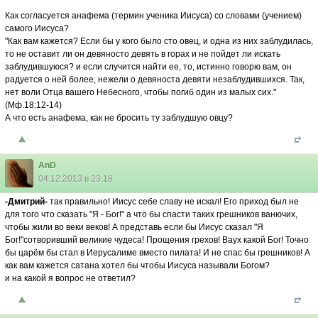
Как согласуется анафема (термин ученика Иисуса) со словами (учением)
самого Иисуса?
"Как вам кажется? Если бы у кого было сто овец, и одна из них заблудилась,
то не оставит ли он девяносто девять в горах и не пойдет ли искать
заблудившуюся? и если случится найти ее, то, истинно говорю вам, он
радуется о ней более, нежели о девяноста девяти незаблудившихся. Так,
нет воли Отца вашего Небесного, чтобы погиб один из малых сих."
(Мф.18:12-14)
А что есть анафема, как не бросить ту заблудшую овцу?
AnD
04.12.2013 в 23:18
-Дмитрий-
так правильно! Иисус себе славу не искал! Его приход был не
для того что сказать "Я - Бог!" а что бы спасти таких грешников ванючих,
чтобы жили во веки веков! А представь если бы Иисус сказал "Я
Бог!"сотворивший великие чудеса! Прощения грехов! Ваух какой Бог! Точно
бы царëм бы стал в Иерусалиме вместо пилата! И не спас бы грешников! А
как вам кажется сатана хотел бы чтобы Иисуса называли Богом?
и на какой я вопрос не ответил?