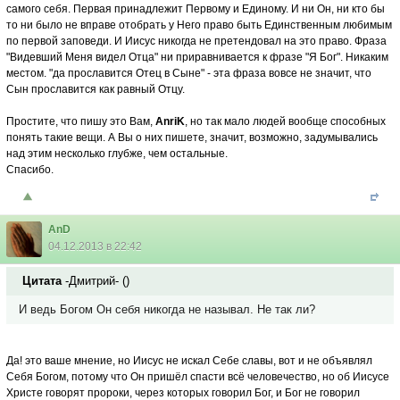
самого себя. Первая принадлежит Первому и Единому. И ни Он, ни кто бы
то ни было не вправе отобрать у Него право быть Единственным любимым
по первой заповеди. И Иисус никогда не претендовал на это право. Фраза
"Видевший Меня видел Отца" ни приравнивается к фразе "Я Бог". Никаким
местом. "да прославится Отец в Сыне" - эта фраза вовсе не значит, что
Сын прославится как равный Отцу.
Простите, что пишу это Вам,
AnriK
, но так мало людей вообще способных
понять такие вещи. А Вы о них пишете, значит, возможно, задумывались
над этим несколько глубже, чем остальные.
Спасибо.
AnD
04.12.2013 в 22:42
Цитата
-Дмитрий-
(
)
И ведь Богом Он себя никогда не называл. Не так ли?
Да! это ваше мнение, но Иисус не искал Себе славы, вот и не объявлял
Себя Богом, потому что Он пришёл спасти всё человечество, но об Иисусе
Христе говорят пророки, через которых говорил Бог, и Бог не говорил