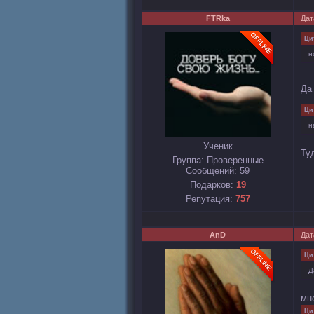
FTRka
Дат
Ци
н
Да
Ци
н
Ученик
Ту
Группа: Проверенные
Сообщений:
59
Подарков:
19
Репутация:
757
AnD
Дат
Ци
Д
мн
Ци