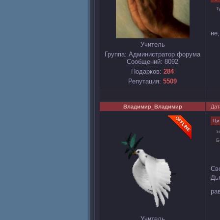
Т
не
Учитель
Группа: Администратор форума
Сообщений:
8092
Подарков:
284
Репутация:
5509
Владимир_Владимир
Дат
Ци
т
Б
Св
Дь
ра
Учитель