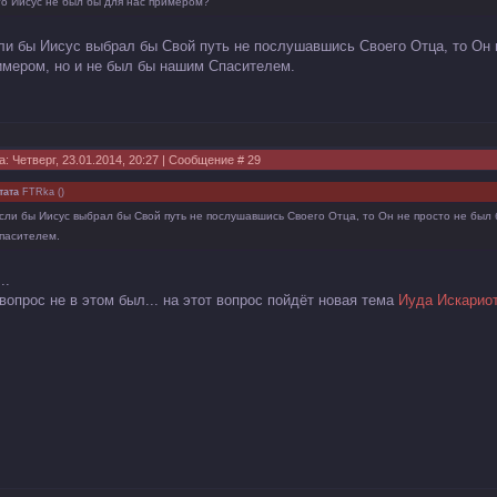
то Иисус не был бы для нас примером?
ли бы Иисус выбрал бы Свой путь не послушавшись Своего Отца, то Он 
имером, но и не был бы нашим Спасителем.
а: Четверг, 23.01.2014, 20:27 | Сообщение #
29
тата
FTRka
(
)
сли бы Иисус выбрал бы Свой путь не послушавшись Своего Отца, то Он не просто не был
пасителем.
..
 вопрос не в этом был... на этот вопрос пойдёт новая тема
Иуда Искарио