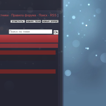
стники
·
Правила форума
·
Поиск
·
RSS
]