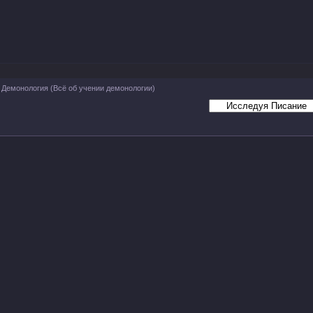
Демонология
(Всё об учении демонологии)