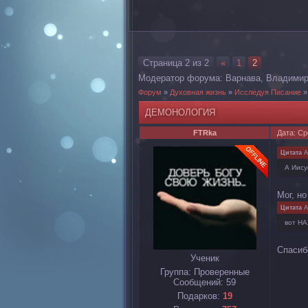
Страница
2
из
2
«
1
2
Модератор форума:
Варнава
,
Владими
Форум
»
Духовная жизнь
»
Исследуя Писание
»
ДЕМОНОЛОГИЯ
FTRka
Дата: Ср
Цитата
A
А Иису
Мог, н
Цитата
A
вот Н
Спасиб
Ученик
Группа: Проверенные
Сообщений:
59
Подарков:
19