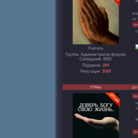
М
кт
от 
Ци
С
Учитель
Группа: Администратор форума
Сообщений:
8092
Подарков:
284
Репутация:
5509
FTRka
Дат
Ци
Ц
А
М
Ци