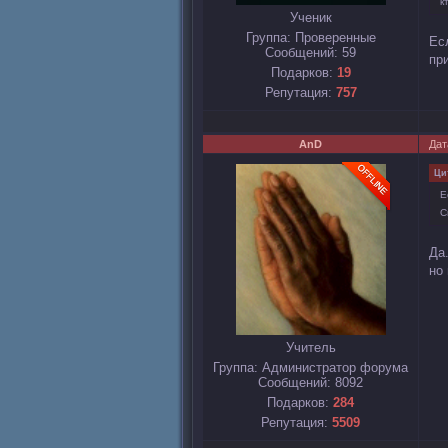
к
Ученик
Группа: Проверенные
Ес
Сообщений:
59
пр
Подарков:
19
Репутация:
757
AnD
Дат
Ци
Е
С
Да.
но
Учитель
Группа: Администратор форума
Сообщений:
8092
Подарков:
284
Репутация:
5509