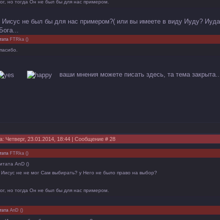
ог, но тогда Он не был бы для нас примером.
о Иисус не был бы для нас примером?( или вы имеете в виду Иуду? Иуда
Бога...
тата
FTRka
(
)
пасибо.
ваши мнения можете писать здесь, та тема закрыта..
а: Четверг, 23.01.2014, 18:44 | Сообщение #
28
тата
FTRka
(
)
итата AnD ()
 Иисус не не мог Сам выбирать? у Него не было право на выбор?
ог, но тогда Он не был бы для нас примером.
тата
AnD
(
)