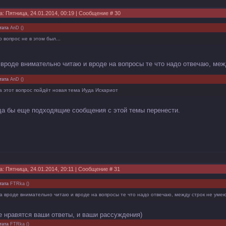
а: Пятница, 24.01.2014, 00:19 | Сообщение #
30
тата
AnD
(
)
о вопрос не в этом был...
 вроде внимательно читаю и вроде на вопросы те что надо отвечаю, ме
тата
AnD
(
)
а этот вопрос пойдёт новая тема Иуда Искариот
да бы еще подходящие сообщения с этой темы перенести.
а: Пятница, 24.01.2014, 20:11 | Сообщение #
31
тата
FTRka
(
)
а вроде внимательно читаю и вроде на вопросы те что надо отвечаю, между строк не умею
е нравятся ваши ответы, и ваши рассуждения)
тата
FTRka
(
)