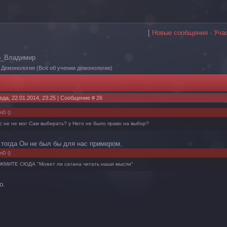
[
Новые сообщения
·
Уча
р_Владимир
Демонология
(Всё об учении демонологии)
еда, 22.01.2014, 23:25 | Сообщение #
26
nD
(
)
с не не мог Сам выбирать? у Него не было право на выбор?
о тогда Он не был бы для нас примером.
nD
(
)
АЖМИТЕ СЮДА "Может ли сатана читать наши мысли"
о.