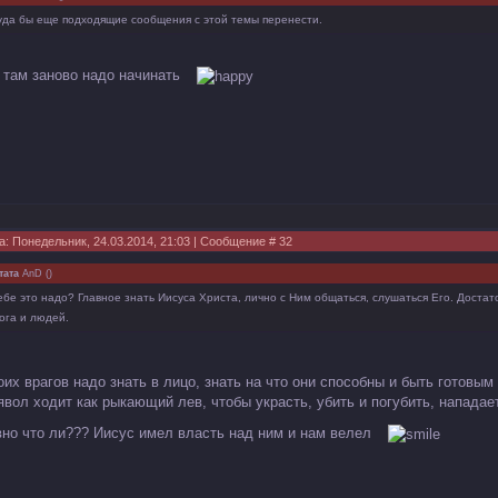
уда бы еще подходящие сообщения с этой темы перенести.
, там заново надо начинать
а: Понедельник, 24.03.2014, 21:03 | Сообщение #
32
тата
AnD
(
)
ебе это надо? Главное знать Иисуса Христа, лично с Ним общаться, слушаться Его. Достаточ
ога и людей.
оих врагов надо знать в лицо, знать на что они способны и быть готовы
явол ходит как рыкающий лев, чтобы украсть, убить и погубить, нападает
вно что ли??? Иисус имел власть над ним и нам велел