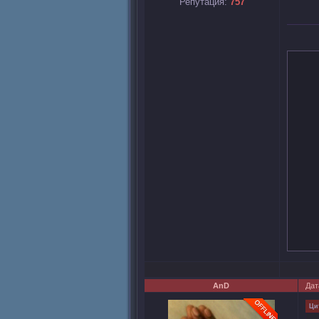
Репутация:
757
AnD
Дат
Ци