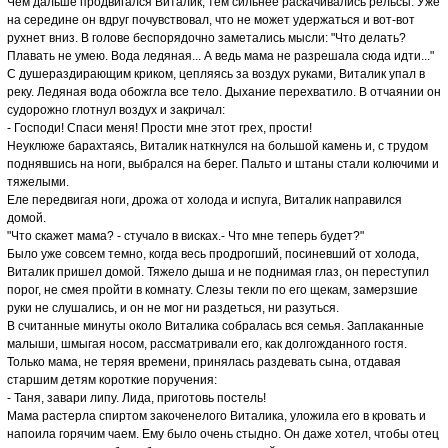
Чем дальше продвигался Виталик, тем сильнее раскачивались рельсы. Уже
на середине он вдруг почувствовал, что не может удержаться и вот-вот
рухнет вниз. В голове беспорядочно заметались мысли: "Что делать?
Плавать не умею. Вода ледяная... А ведь мама не разрешала сюда идти..."
С душераздирающим криком, цепляясь за воздух руками, Виталик упал в
реку. Ледяная вода обожгла все тело. Дыхание перехватило. В отчаянии он
судорожно глотнул воздух и закричал:
- Господи! Спаси меня! Прости мне этот грех, прости!
Неуклюже барахтаясь, Виталик наткнулся на большой камень и, с трудом
поднявшись на ноги, выбрался на берег. Пальто и штаны стали колючими и
тяжелыми.
Еле передвигая ноги, дрожа от холода и испуга, Виталик направился
домой.
"Что скажет мама? - стучало в висках.- Что мне теперь будет?"
Было уже совсем темно, когда весь продрогший, посиневший от холода,
Виталик пришел домой. Тяжело дыша и не поднимая глаз, он переступил
порог, не смея пройти в комнату. Слезы текли по его щекам, замерзшие
руки не слушались, и он не мог ни раздеться, ни разуться.
В считанные минуты около Виталика собралась вся семья. Заплаканные
малыши, шмыгая носом, рассматривали его, как долгожданного гостя.
Только мама, не теряя времени, принялась раздевать сына, отдавая
старшим детям короткие поручения:
- Таня, завари липу. Лида, приготовь постель!
Мама растерла спиртом закоченелого Виталика, уложила его в кровать и
напоила горячим чаем. Ему было очень стыдно. Он даже хотел, чтобы отец