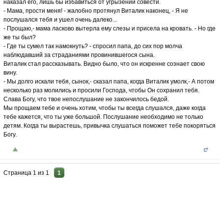
наказал его, лишь бы избавиться от угрызений совести.
- Мама, прости меня! - жалобно протянул Виталик наконец, - Я не
послушался тебя и ушел очень далеко...
- Прощаю,- мама ласково вытерла ему слезы и присела на кровать. - Но где
же ты был?
- Где ты сумел так намокнуть? - спросил папа, до сих пор молча
наблюдавший за страданиями провинившегося сына.
Виталик стал рассказывать. Видно было, что он искренне сознает свою
вину.
- Мы долго искали тебя, сынок,- сказал папа, когда Виталик умолк,- А потом
несколько раз молились и просили Господа, чтобы Он сохранил тебя.
Слава Богу, что твое непослушание не закончилось бедой.
Мы прощаем тебе и очень хотим, чтобы ты всегда слушался, даже когда
тебе кажется, что ты уже большой. Послушание необходимо не только
детям. Когда ты вырастешь, привычка слушаться поможет тебе покоряться
Богу.
Страница
1
из
1
1