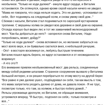
бежал все дальше и дальше, надеясь увидеть что-то интересное и
необычное. "Только не ходи далеко!" - екнуло вдруг сердце, и Виталик
остановился. Он оглянулся, однако кроме серой насыпи ничего не увидел.
"Мама не говорила, что сюда нельзя ходить. Это не далеко,- успокаивал он
себя,- Вот поднимусь на следующий холм, и снова увижу свой дом..."
Сбежав с насыпи, Виталик стал подниматься по заросшей кустарником
тропинке. С вершины холма он увидел всю деревню и свой дом на окраине.
Отсюда хорошо был виден лес и тот же заманчивей железнодорожный
мост. "Как бы добраться до него? - загорелся снова Виталик,- Надо
попробовать, может, дойду?"
"Только не ходи далеко!" - снова вспомнил он, но желание забраться на
мост взяло верх, и он буквально скатился вниз, к небольшой речушке,
- Ого! - в восторге воскликнул он, любуясь быстрым течением.
Виталик пошел вдоль берега, но вдруг остановился и от неожиданности
вскрикнул:
- А что это?!
Его внимание привлек необыкновенный мост: два рельса, соединенные
между собой редкими шпалами. Странное сооружение вызвало у Виталика
большой интерес, и он решил перебраться по этому мосту на другой берег.
"Все равно я уже далеко ушел,- подбадривал он себя, так как мысль о том,
что мама запретила уходить далеко от дома, не давала покоя.- Я не трус,
посмотрю только, что там, за холмом, и быстро побегу домой..."
Рельсы угрожающе дрогнули, но Виталик, не обращая внимания,
устремился вперед. "Я быстро,- подгонял он себя,- только посмотрю и
все..."