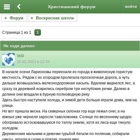
Христианский форум
войти
Форум
Воскресная школа
Страница
1
из
1
1
Не ходи далеко
VeD
16.02.2013 в 12:35
В начале осени Ларионовы переехали из города в живописную гористую
местность. Рядом с их огородом пролегала проселочная дорога, а чуть
дальше возвышалась железнодорожная насыпь. Вдалеке виднелся лес, а
сразу за деревней искрились серебром три неглубокие речки. Далеко в
долине они впадали в бурную полноводную реку.
Здесь быстро наступили холода, и зимой дети больше играли дома, чем на
улице.
Но вот пришла весна. На северных склонах гор еще лежал снег, а на
южных уже чернели заросли таволожника. Солнце по-весеннему щедро
обогревало истосковавшуюся по теплу землю, хотя из леса еще тянуло
холодом.
Деревенские мальчики и девочки гурьбой бегали по полянам, собирали
цветы, играли в салки и прятки, гоняли мяч.