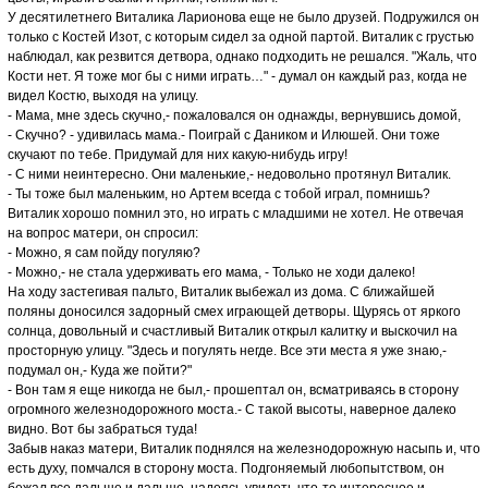
У десятилетнего Виталика Ларионова еще не было друзей. Подружился он
только с Костей Изот, с которым сидел за одной партой. Виталик с грустью
наблюдал, как резвится детвора, однако подходить не решался. "Жаль, что
Кости нет. Я тоже мог бы с ними играть…" - думал он каждый раз, когда не
видел Костю, выходя на улицу.
- Мама, мне здесь скучно,- пожаловался он однажды, вернувшись домой,
- Скучно? - удивилась мама.- Поиграй с Даником и Илюшей. Они тоже
скучают по тебе. Придумай для них какую-нибудь игру!
- С ними неинтересно. Они маленькие,- недовольно протянул Виталик.
- Ты тоже был маленьким, но Артем всегда с тобой играл, помнишь?
Виталик хорошо помнил это, но играть с младшими не хотел. Не отвечая
на вопрос матери, он спросил:
- Можно, я сам пойду погуляю?
- Можно,- не стала удерживать его мама, - Только не ходи далеко!
На ходу застегивая пальто, Виталик выбежал из дома. С ближайшей
поляны доносился задорный смех играющей детворы. Щурясь от яркого
солнца, довольный и счастливый Виталик открыл калитку и выскочил на
просторную улицу. "Здесь и погулять негде. Все эти места я уже знаю,-
подумал он,- Куда же пойти?"
- Вон там я еще никогда не был,- прошептал он, всматриваясь в сторону
огромного железнодорожного моста.- С такой высоты, наверное далеко
видно. Вот бы забраться туда!
Забыв наказ матери, Виталик поднялся на железнодорожную насыпь и, что
есть духу, помчался в сторону моста. Подгоняемый любопытством, он