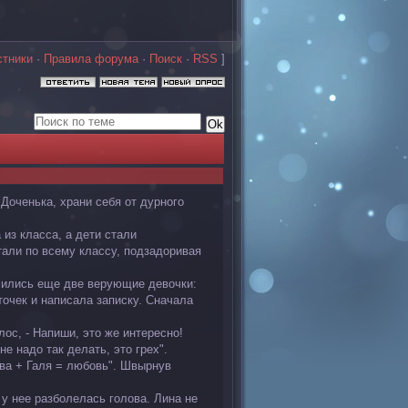
стники
·
Правила форума
·
Поиск
·
RSS
]
"Доченька, храни себя от дурного
из класса, а дети стали
тали по всему классу, подзадоривая
учились еще две верующие девочки:
очек и написала записку. Сначала
ос, - Напиши, это же интересно!
е надо так делать, это грех".
ова + Галя = любовь". Швырнув
у нее разболелась голова. Лина не