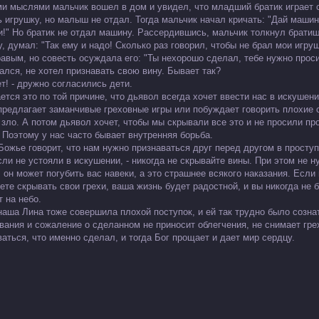
ми мыслями мальчик вошел в дом и увидел, что младший братик играет 
ь игрушку, но малыш не отдал. Тогда мальчик начал кричать: "Дай машин
и!" Но братик не отдал машину. Рассердившись, мальчик толкнул братиш
, думал: "Так ему и надо! Сколько раз говорил, чтобы не брал мои игруш
равым, но совесть осуждала его: "Ты нехорошо сделал, тебе нужно прос
ался, не хотел признавать свою вину. Бывает так?
т! - дружно согласились дети.
ется это по той причине, что дьявол всегда хочет ввести нас в искушен
 предлагает заманчивые греховные игры или побуждает говорить плохие 
 зло. А потом дьявол хочет, чтобы мы скрывали все это и не просили пр
. Поэтому у нас часто бывает внутренняя борьба.
Божье говорит, что нам нужно признаваться друг перед другом в проступ
сли не устояли в искушении, - никогда не скрывайте вины. При этом не н
 он может погубить вас навеки, а это страшнее всякого наказания. Если
ете скрывать свои грехи, ваша жизнь будет радостной, и вы никогда не 
т на небо.
наша Лина тоже совершила плохой поступок, и ей так трудно было созна
вания и сожаление о сделанном не приносит облегчения, не снимает грех
ваться, что именно сделал, и тогда Бог прощает и дает мир сердцу.