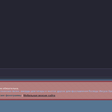
ик обязательна.
ианских песен, аккорды для гитары и многое другое для прославления Господа Иисуса Хр
анские фонограммы
|
Мобильная версия сайта