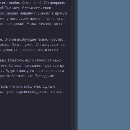
с его любимой машиной. Он попросил
у! Она моя, У тебя есть свои
ку, забрал машину и убежал в другую
ки, у него своих полно!.." Он считал
ить прощении". А мальчик все же не
ие. Это он возбуждает в нас чувство
слова, брать чужое. Он искушает нас
ощения, не признавались в своих
ках. Поэтому, если случился какой
ужно бояться наказания. Грех всегда
 вы будете поступать как написано и
будете бояться, что Господь не
ться, что она заболела. Однако
а. Грех надо исповедовать, то есть