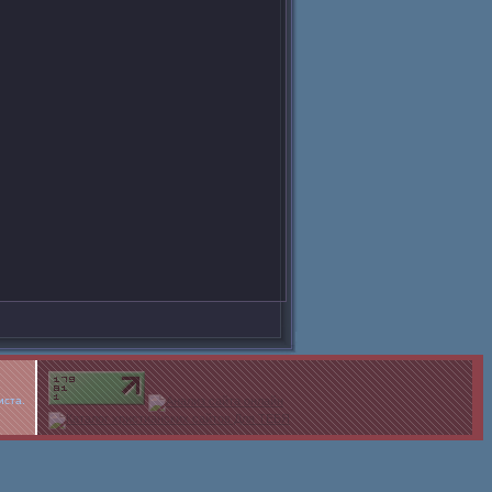
иста.