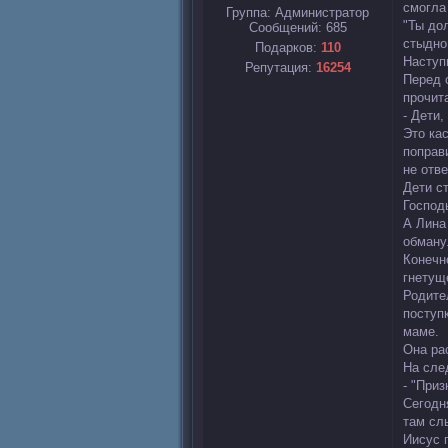
смогла
Группа: Администратор
"Ты дол
Сообщений:
685
стыдно.
Подарков:
110
Наступ
Репутация:
16254
Перед 
прочит
- Дети
Это ка
поправ
не отв
Дети с
Господ
А Лина
обману
Конечн
гнетуще
Родите
поступ
маме.
Она ра
На сле
- "Приз
Сегодн
там сл
Иисус п