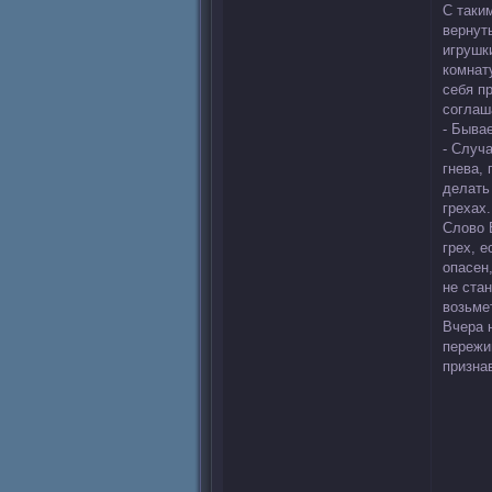
С таки
вернут
игрушк
комнату
себя п
соглаш
- Бывае
- Случа
гнева,
делать
грехах
Слово 
грех, е
опасен,
не стан
возьме
Вчера 
пережи
призна