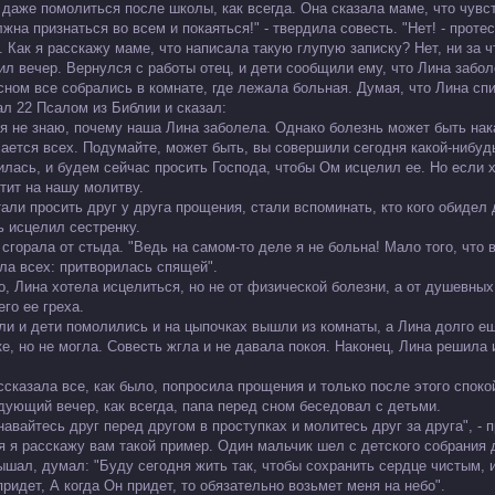
 даже помолиться после школы, как всегда. Она сказала маме, что чувст
жна признаться во всем и покаяться!" - твердила совесть. "Нет! - проте
 Как я расскажу маме, что написала такую глупую записку? Нет, ни за ч
ил вечер. Вернулся с работы отец, и дети сообщили ему, что Лина забол
сном все собрались в комнате, где лежала больная. Думая, что Лина спи
ал 22 Псалом из Библии и сказал:
, я не знаю, почему наша Лина заболела. Однако болезнь может быть нак
сается всех. Подумайте, может быть, вы совершили сегодня какой-нибуд
илась, и будем сейчас просить Господа, чтобы Ом исцелил ее. Но если х
етит на нашу молитву.
тали просить друг у друга прощения, стали вспоминать, кто кого обидел
ь исцелил сестренку.
 сгорала от стыда. "Ведь на самом-то деле я не больна! Мало того, что 
ла всех: притворилась спящей".
о, Лина хотела исцелиться, но не от физической болезни, а от душевных
го ее греха.
ли и дети помолились и на цыпочках вышли из комнаты, а Лина долго е
ке, но не могла. Совесть жгла и не давала покоя. Наконец, Лина решила 
ссказала все, как было, попросила прощения и только после этого споко
дующий вечер, как всегда, папа перед сном беседовал с детьми.
навайтесь друг перед другом в проступках и молитесь друг за друга", - п
я я расскажу вам такой пример. Один мальчик шел с детского собрания 
ышал, думал: "Буду сегодня жить так, чтобы сохранить сердце чистым, и 
ридет, А когда Он придет, то обязательно возьмет меня на небо".