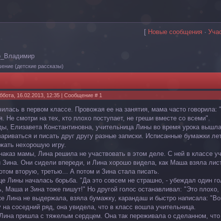
[
Новые сообщения
·
Уча
р_Владимир
шение
(детские рассказы)
ббота, 16.02.2013, 12:35 | Сообщение #
1
чилась в первом классе. Провожая ее на занятия, мама часто говорила: 
. Не смотри на тех, кто плохо поступает, не греши вместе со всеми".
ы, Елизавета Константиновна, учительница Лины во время урока вышла 
вариваться и писать друг другу разные записки. Исписанные бумажки ле
жать нехорошую игру.
наказ мамы, Лина решила не участвовать в этом деле. С ней в классе 
 Зина. Они сидели впереди, и Лина хорошо видела, как Маша взяла лист
отом вторую, третью... А потом и Зина стала писать.
це Лины началась борьба. "Да это совсем не страшно, - убеждал один гол
, Маша и Зина тоже пишут!" Но другой голос останавливал: "Это плохо, н
же Лина не выдержала, взяла бумажку, карандаш и быстро написала: "В
у на соседний ряд, она увидела, что в класс вошла учительница.
Лина пришла с тяжелым сердцем. Она так переживала о сделанном, что 