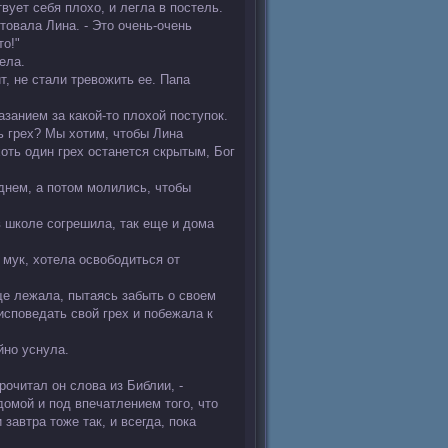
вует себя плохо, и легла в постель.
стовала Лина. - Это очень-очень
то!"
ела.
т, не стали тревожить ее. Папа
азанием за какой-то плохой поступок.
ь грех? Мы хотим, чтобы Лина
оть один грех останется скрытым, Бог
 днем, а потом молились, чтобы
в школе согрешила, так еще и дома
 мук, хотела освободиться от
ще лежала, пытаясь забыть о своем
исповедать свой грех и побежала к
йно уснула.
рочитал он слова из Библии, -
домой и под впечатлением того, что
завтра тоже так, и всегда, пока