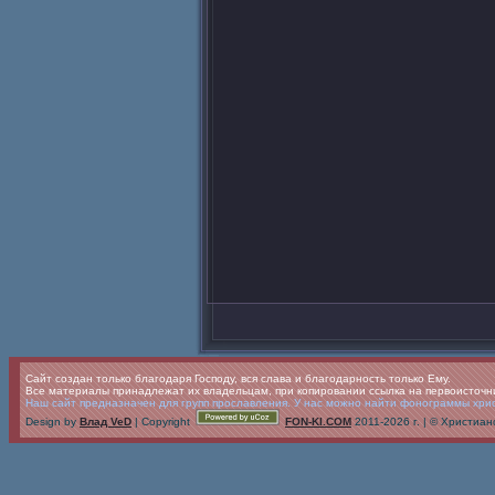
Сайт создан только благодаря Господу, вся слава и благодарность только Ему.
Все материалы принадлежат их владельцам, при копировании ссылка на первоисточн
Наш сайт предназначен для групп прославления. У нас можно найти фонограммы христ
Design by
Влад VeD
| Copyright
FON-KI.COM
2011-2026 г. | © Христи