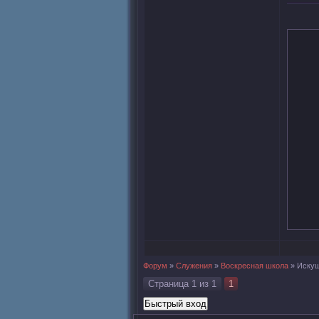
Форум
»
Служения
»
Воскресная школа
»
Иску
Страница
1
из
1
1