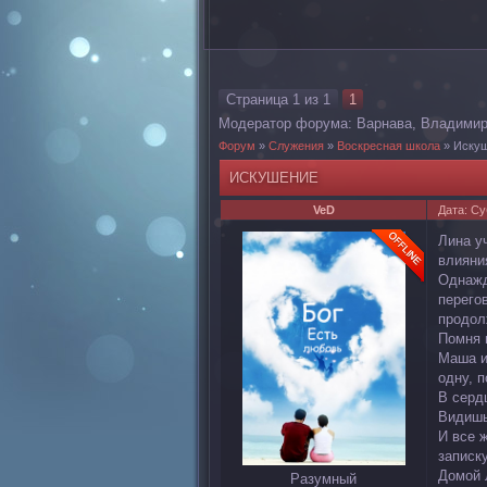
Страница
1
из
1
1
Модератор форума:
Варнава
,
Владими
Форум
»
Служения
»
Воскресная школа
»
Иску
ИСКУШЕНИЕ
VeD
Дата: Су
Лина у
влияния
Однажд
перего
продол
Помня 
Маша и
одну, п
В серд
Видишь
И все 
записк
Домой 
Разумный