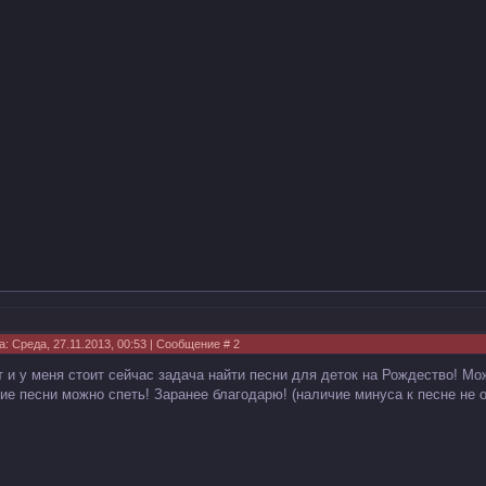
а: Среда, 27.11.2013, 00:53 | Сообщение #
2
т и у меня стоит сейчас задача найти песни для деток на Рождество! Мо
кие песни можно спеть! Заранее благодарю! (наличие минуса к песне не 