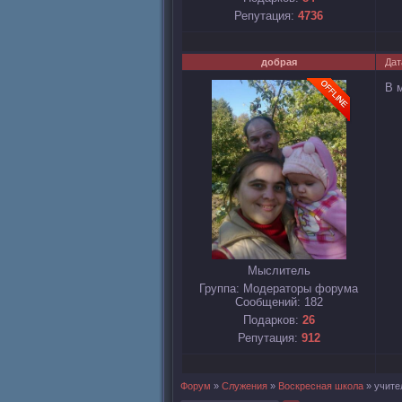
Репутация:
4736
добрая
Дат
В 
Мыслитель
Группа: Модераторы форума
Сообщений:
182
Подарков:
26
Репутация:
912
Форум
»
Служения
»
Воскресная школа
»
учите