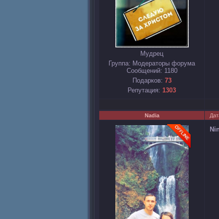
Мудрец
Группа: Модераторы форума
Сообщений:
1180
Подарков:
73
Репутация:
1303
Nadia
Дат
Ni