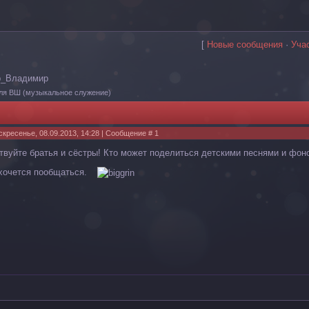
[
Новые сообщения
·
Уча
р_Владимир
ля ВШ
(музыкальное служение)
скресенье, 08.09.2013, 14:28 | Сообщение #
1
твуйте братья и сёстры! Кто может поделиться детскими песнями и фо
хочется пообщаться.