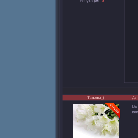
Репутация:
0
Татьяна_)
Дат
Во
ка