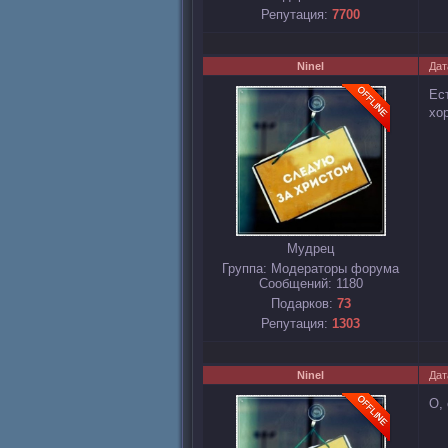
Репутация:
7700
Ninel
Дат
Ес
хо
Мудрец
Группа: Модераторы форума
Сообщений:
1180
Подарков:
73
Репутация:
1303
Ninel
Дат
О,