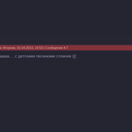
а: Вторник, 01.04.2014, 19:53 | Сообщение #
7
аааа.....с детскими песенками сложняк (((