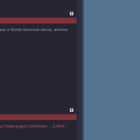
ные и более веселые песни, вполне
tp://www.g-god.com/hristia....-2.html
.