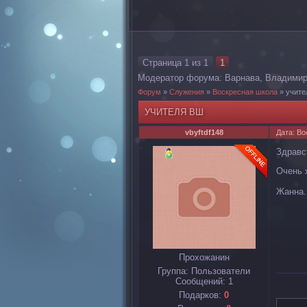
Страница
1
из
1
1
Модератор форума:
Варнава
,
Владими
Форум
»
Служения
»
Воскресная школа
»
учите
УЧИТЕЛЯ ВШ
vbyftdf148
Дата: Во
Здравс
Очень 
Жанна.
Прохожанин
Группа: Пользователи
Сообщений:
1
Подарков:
0