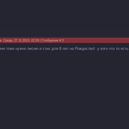
а: Среда, 27.11.2013, 02:29 | Сообщение #
3
мне тоже нужно песню и стих для 8 лет на Рождество! у кого что то ест