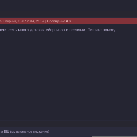
а: Вторник, 15.07.2014, 21:57 | Сообщение #
8
меня есть много детских сборников с песнями. Пишите помогу.
ля ВШ
(музыкальное служение)