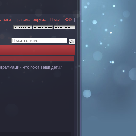
стники
·
Правила форума
·
Поиск
·
RSS
]
нограммами? Что поют ваши дети?