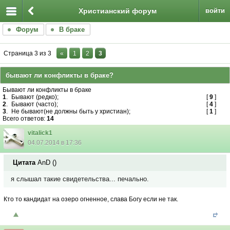
Христианский форум
войти
Форум
В браке
Страница
3
из
3
«
1
2
3
бывают ли конфликты в браке?
Бывают ли конфликты в браке
1
.
Бывают (редко);
[
9
]
2
.
Бывают (часто);
[
4
]
3
.
Не бывают(не должны быть у христиан);
[
1
]
Всего ответов:
14
vitalick1
04.07.2014 в 17:36
Цитата
AnD
(
)
я слышал такие свидетельства... печально.
Кто то кандидат на озеро огненное, слава Богу если не так.