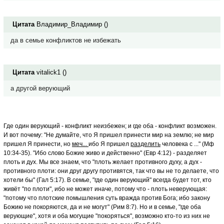
Цитата
Владимир_Владимир
(
)
да в семье конфликтов не избежать
Цитата
vitalick1
(
)
а другой верующий
Где один верующий - конфликт неизбежен; и где оба - конфликт возможен.
И вот почему: "Не думайте, что Я пришел принести мир на землю; не мир
пришел Я принести, но
меч...
ибо Я пришел
разделить
человека с ..." (Мф
10:34-35). "Ибо слово Божие живо и действенно" (Евр 4:12) - разделяет
плоть и дух. Мы все знаем, что "плоть желает противного духу, а дух -
противного плоти: они друг другу противятся, так что вы не то делаете, что
хотели бы" (Гал 5:17). В семье, "где один верующий" всегда будет тот, кто
живёт "по плоти", ибо не может иначе, потому что - плоть неверующая:
"потому что плотские помышления суть вражда против Бога; ибо закону
Божию не покоряются, да и не могут" (Рим 8:7). Но и в семье, "где оба
верующие", хотя и оба могущие "покоряться", возможно кто-то из них не