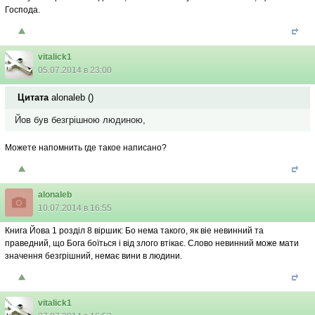
Господа.
vitalick1
05.07.2014 в 23:00
Цитата
alonaleb
(
)
Йов був безгрішною людиною,
Можете напомнить где такое написано?
alonaleb
10.07.2014 в 16:55
Книга Йова 1 розділ 8 віршик: Бо нема такого, як віе невинний та
праведний, що Бога боїться і від злого втікає. Слово невинний може мати
значення безгрішний, немає вини в людини.
vitalick1