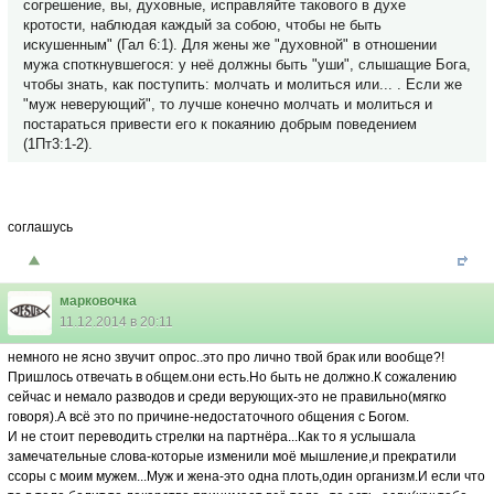
согрешение, вы, духовные, исправляйте такового в духе
кротости, наблюдая каждый за собою, чтобы не быть
искушенным" (Гал 6:1). Для жены же "духовной" в отношении
мужа споткнувшегося: у неё должны быть "уши", слышащие Бога,
чтобы знать, как поступить: молчать и молиться или... . Если же
"муж неверующий", то лучше конечно молчать и молиться и
постараться привести его к покаянию добрым поведением
(1Пт3:1-2).
соглашусь
марковочка
11.12.2014 в 20:11
немного не ясно звучит опрос..это про лично твой брак или вообще?!
Пришлось отвечать в общем.они есть.Но быть не должно.К сожалению
сейчас и немало разводов и среди верующих-это не правильно(мягко
говоря).А всё это по причине-недостаточного общения с Богом.
И не стоит переводить стрелки на партнёра...Как то я услышала
замечательные слова-которые изменили моё мышление,и прекратили
ссоры с моим мужем...Муж и жена-это одна плоть,один организм.И если что