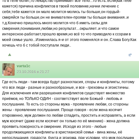
то в теле болит,то лекарство принимает всё тело...то есть..если(как тебе
кажется) причина конфликтов в твоей половинке,начни лечение с
себя,тебе кажется он мало молится-молись ты больше,он гордый-
смиряйся ты больше,он не внимателен-прояви ты больше внимания..и
т.д.Конечно пришлось много молится-что б иметь силы для
смирения,понимания,любви,но результат....окрыляет..и что самое
интересное-работает,прошло время,но всё то что приводило к ссорам в
моей семье ушло...Изменилась я-и от этого поменялся и он..Слава Богу.Как
хочешь что б с тобой поступали люди..
varta1c
23.10.2016 в 21:27
Где есть люди - там всегда будут разногласия, споры и конфликты, потому
что все люди - разные и разнообразные, и все - греховны и эгоистичны.
Для исключения или разрешения конфликтов существует множество
приёмов, но ТОЛЬКО ОДИН - соответствует воле Божьей - любовь и
послушание. То есть со стороны мужа - проявление любви, со стороны
жены - проявление послушания. Проще говоря - если жена косячит
откровенно, муж должен по любви сгладить, простить и исправлять, а если
муж косячит (даже если косячит он только по её мнению) - жена должна
проявить покорность и смирение. Исходя из этого - любые
продолжающиеся конфликты в христианской семье - вина жены, её
непослушания, гордости, бунта и эгоизма, при условии, что муж послушен