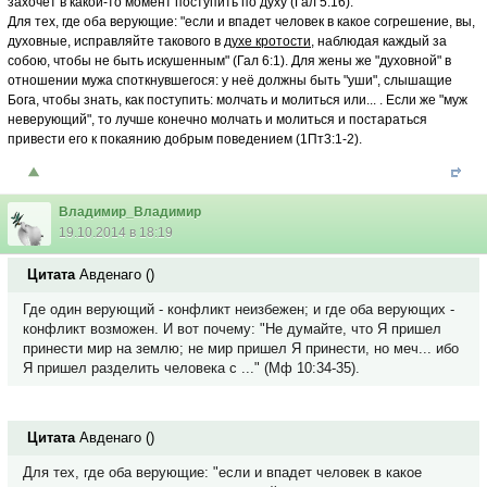
захочет в какой-то момент поступить по духу (Гал 5:16).
Для тех, где оба верующие: "если и впадет человек в какое согрешение, вы,
духовные, исправляйте такового в
духе кротости
, наблюдая каждый за
собою, чтобы не быть искушенным" (Гал 6:1). Для жены же "духовной" в
отношении мужа споткнувшегося: у неё должны быть "уши", слышащие
Бога, чтобы знать, как поступить: молчать и молиться или... . Если же "муж
неверующий", то лучше конечно молчать и молиться и постараться
привести его к покаянию добрым поведением (1Пт3:1-2).
Владимир_Владимир
19.10.2014 в 18:19
Цитата
Авденаго
(
)
Где один верующий - конфликт неизбежен; и где оба верующих -
конфликт возможен. И вот почему: "Не думайте, что Я пришел
принести мир на землю; не мир пришел Я принести, но меч... ибо
Я пришел разделить человека с ..." (Мф 10:34-35).
Цитата
Авденаго
(
)
Для тех, где оба верующие: "если и впадет человек в какое