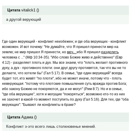
Цитата
vitalick1
(
)
а другой верующий
Где один верующий - конфликт неизбежен; и где оба верующих - конфликт
возможен. И вот почему: "Не думайте, что Я пришел принести мир на
землю; не мир пришел Я принести, но
меч...
ибо Я пришел
разделить
человека с ..." (Мф 10:34-35). "Ибо слово Божие живо и действенно" (Евр
4:12) - разделяет плоть и дух. Мы все знаем, что "плоть желает противного
духу, а дух - противного плоти: они друг другу противятся, так что вы не то
делаете, что хотели бы" (Гал 5:17). В семье, "где один верующий" всегда
будет тот, кто живёт "по плоти", ибо не может иначе, потому что - плоть
неверующая: "потому что плотские помышления суть вражда против Бога;
ибо закону Божию не покоряются, да и не могут" (Рим 8:7). Но и в семье,
"где оба верующие", хотя и могущие "покоряться", возможно кто-то из них
не захочет в какой-то момент поступить по духу (Гал 5:16). Для тех, где "оба
верующих": "Бывают ли конфликты в браке?
Цитата
Адама
(
)
Конфликт э-это всего лишь столкновенье мнений.