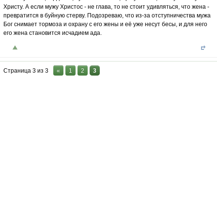
Христу. А если мужу Христос - не глава, то не стоит удивляться, что жена -
превратится в буйную стерву. Подозреваю, что из-за отступничества мужа
Бог снимает тормоза и охрану с его жены и её уже несут бесы, и для него
его жена становится исчадием ада.
Страница
3
из
3
«
1
2
3