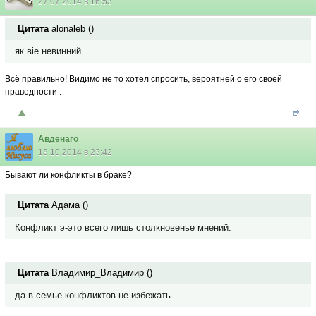
27.07.2014 в 16:53
Цитата
alonaleb
(
)
як віе невинний
Всё правильно! Видимо не то хотел спросить, вероятней о его своей
праведности .
Авденаго
18.10.2014 в 23:42
Бывают ли конфликты в браке?
Цитата
Адама
(
)
Конфликт э-это всего лишь столкновенье мнений.
Цитата
Владимир_Владимир
(
)
да в семье конфликтов не избежать