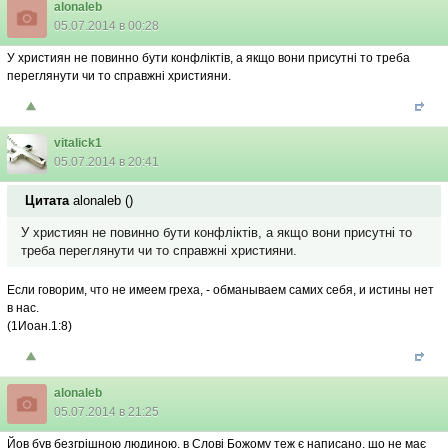
alonaleb
05.07.2014 в 00:28
У християн не повинно бути конфліктів, а якщо вони присутні то треба
переглянути чи то справжні християни.
vitalick1
05.07.2014 в 20:41
Цитата
alonaleb
(
)
У християн не повинно бути конфліктів, а якщо вони присутні то
треба переглянути чи то справжні християни.
Если говорим, что не имеем греха, - обманываем самих себя, и истины нет
в нас.
(1Иоан.1:8)
alonaleb
05.07.2014 в 21:25
Йов був безгрішною людиною, в Слові Божому теж є написано, що не має