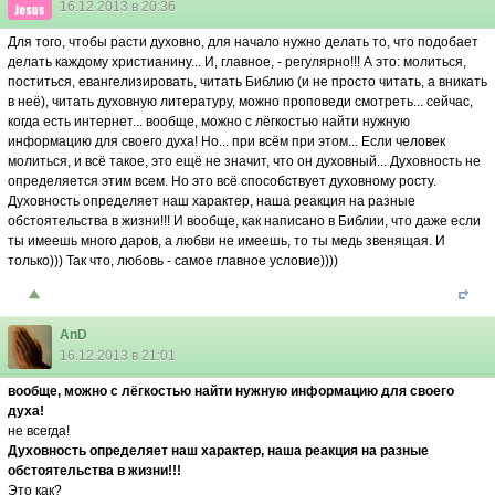
16.12.2013 в 20:36
Для того, чтобы расти духовно, для начало нужно делать то, что подобает
делать каждому христианину... И, главное, - регулярно!!! А это: молиться,
поститься, евангелизировать, читать Библию (и не просто читать, а вникать
в неё), читать духовную литературу, можно проповеди смотреть... сейчас,
когда есть интернет... вообще, можно с лёгкостью найти нужную
информацию для своего духа! Но... при всём при этом... Если человек
молиться, и всё такое, это ещё не значит, что он духовный... Духовность не
определяется этим всем. Но это всё способствует духовному росту.
Духовность определяет наш характер, наша реакция на разные
обстоятельства в жизни!!! И вообще, как написано в Библии, что даже если
ты имеешь много даров, а любви не имеешь, то ты медь звенящая. И
только))) Так что, любовь - самое главное условие))))
AnD
16.12.2013 в 21:01
вообще, можно с лёгкостью найти нужную информацию для своего
духа!
не всегда!
Духовность определяет наш характер, наша реакция на разные
обстоятельства в жизни!!!
Это как?