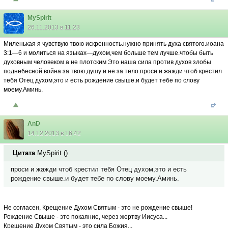
MySpirit
26.11.2013 в 11:23
Миленькая я чувствую твою искренность.нужно принять духа святого.иоана
3:1—6 и молиться на языках—духом,чем больше тем лучше.чтобы быть
духовным человеком а не плотским Это наша сила против духов злобы
поднебесной.война за твою душу и не за тело.проси и жажди чтоб крестил
тебя Отец духом,это и есть рождение свыше.и будет тебе по слову
моему.Аминь.
AnD
14.12.2013 в 16:42
Цитата
MySpirit
(
)
проси и жажди чтоб крестил тебя Отец духом,это и есть
рождение свыше.и будет тебе по слову моему.Аминь.
Не согласен, Крещение Духом Святым - это не рождение свыше!
Рождение Свыше - это покаяние, через жертву Иисуса...
Крещение Духом Святым - это сила Божия...