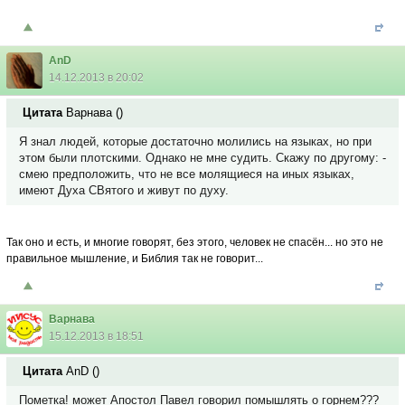
AnD
14.12.2013 в 20:02
Цитата
Варнава
(
)
Я знал людей, которые достаточно молились на языках, но при
этом были плотскими. Однако не мне судить. Скажу по другому: -
смею предположить, что не все молящиеся на иных языках,
имеют Духа СВятого и живут по духу.
Так оно и есть, и многие говорят, без этого, человек не спасён... но это не
правильное мышление, и Библия так не говорит...
Варнава
15.12.2013 в 18:51
Цитата
AnD
(
)
Пометка! может Апостол Павел говорил помышлять о горнем???