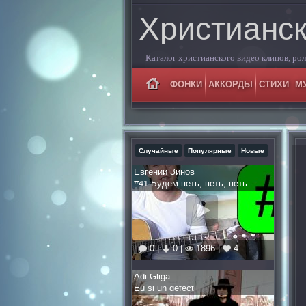
Христианс
Каталог христианского видео клипов, роли
ФОНКИ
АККОРДЫ
СТИХИ
М
Случайные
Популярные
Новые
Евгений Зинов
#41 Будем петь, петь, петь - А Захаренко, Chris Tomlin
|
0 |
0 |
1896 |
4
Adi Gliga
Eu si un defect