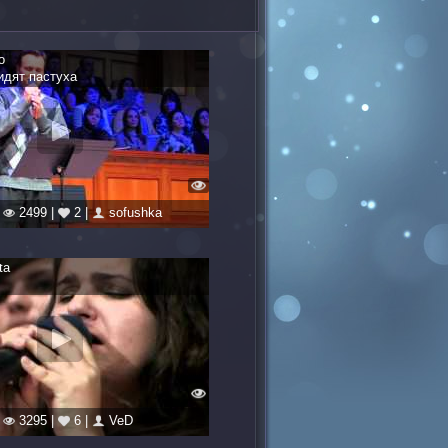
о
идят пастуха
|
2499 |
2 |
sofushka
ta
|
3295 |
6 |
VeD