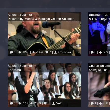
Church Sulamita
Виталий Чогл
Heaven by Marina & Nataliya Church Sulamita | Небо Суламита
В ком люди в
|
1 |
1218 |
2064 |
7 |
sofushka
|
0 |
639 
Church Sulamita
Church Sulami
Голгофа
Каждый шаг
|
1 |
773 |
2469 |
8 |
VeD
|
1 |
738 