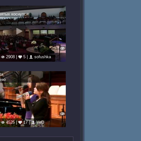
вятых коснутся
|
2908 |
5 |
sofushka
ta
оню
|
4525 |
17 |
VeD