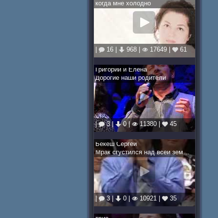
когда мне холодно
|
16 |
968 |
17649 |
61
Григорий и Елена
Дорогие наши родители
|
3 |
0 |
11380 |
45
Бекеш Сергей
Мрак сгустился над всей землёй
|
3 |
0 |
10921 |
35