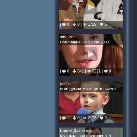
|
0 |
0 |
1729 |
5
Фильмы
Поллианна Pollyanna 2003
|
0 |
641 |
3221 |
9
Миша
И не думайте что дети ничего не понимают
|
1 |
0 |
2173 |
9
Вадим Дахненко
Музыкальное служение 1-4