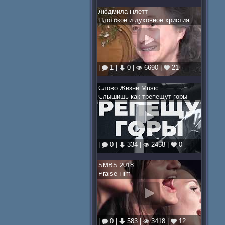
Людмила Плетт
Плотское и духовное христианство
|
1 |
0 |
6690 |
21
Слово Жизни Music
Слышишь как трепещут горы
|
0 |
334 |
2458 |
0
SMBS 2018
Praise Him
|
0 |
583 |
3418 |
12