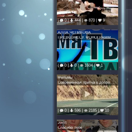
|
0 |
444 |
870 |
9
АЛЛА ЧЕПИКОВА
ПРЕВОЗНЕСУ. ФОНОГРАММА КАРАОКЕ (песня прославления)
|
0 |
0 |
1604 |
1
Фильмы
Современная притча о добром самарянине
|
0 |
596 |
2185 |
10
Join't
Спасибо Тебе