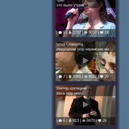
трио
это было утром
|
9 |
1737 |
9037 |
24
Shira Chadasha
Иерусалим (хор еврейских мальчиков)
|
7 |
1060 |
8512 |
29
Виктор Шатецкий
Весь мир театр
|
6 |
913 |
8470 |
26