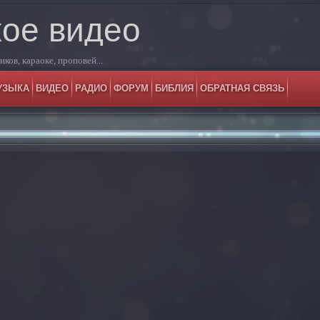
кое видео
ков, караоке, проповей...
УЗЫКА
ВИДЕО
РАДИО
ФОРУМ
БИБЛИЯ
ОБРАТНАЯ СВЯЗЬ