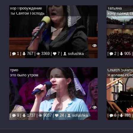
хор Пробуждение
Татьяна
Ты Святой Господь
хочу одежд с
|
1 |
767 |
3369 |
7 |
sofushka
|
2 |
905 
трио
Church Sulami
это было утром
Я колени скл
|
9 |
1737 |
9037 |
24 |
sofushka
|
6 |
788 