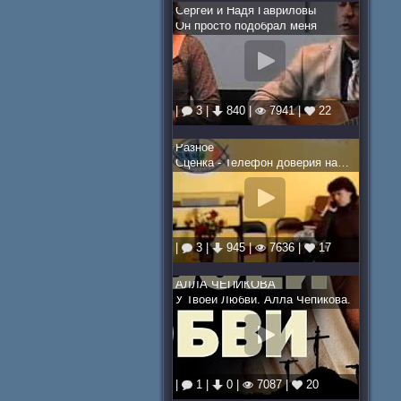
Cергей и Надя Гавриловы
Он просто подобрал меня
|
3 |
840 |
7941 |
22
Разное
Сценка - Телефон доверия на Рождество
|
3 |
945 |
7636 |
17
АЛЛА ЧЕПИКОВА
У Твоей Любви. Алла Чепикова.
|
1 |
0 |
7087 |
20