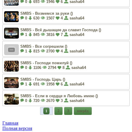
0
693
1946
6
sasha64
SMBS - Возмемся за руки (
)
0
630
1507
4
sasha64
SMBS - Всё дышащее да славит Господа (
)
1
845
3816
7
sasha64
SMBS - Все согрешили (
)
1
815
2700
4
sasha64
SMBS - Господи помилуй (
)
0
1106
2794
8
sasha64
SMBS - Господь Царь (
)
1
691
1958
6
sasha64
SMBS - Если в сердце я Любовь имею (
)
0
720
2670
3
sasha64
1
2
3
вперёд
Главная
Полная версия