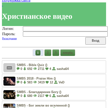
Поддержка сайта
Христианское видео
Логин:
Пароль:
Регистрация
1
2
3
вперёд
SMBS - Bible Quiz (
)
0
692
2711
4
sasha64
SMBS 2018 - Praise Him (
)
0
583
3419
12
VeD
SMBS - Благодарение Богу (
)
0
680
2117
6
sasha64
SMBS - Бог земли во вселенной (
)