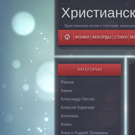
Христианск
Христианские песни с текстами, аккордам
ФОНКИ
АККОРДЫ
СТИХИ
М
КАТЕГОРИИ
Разное
Авана
Александр Патлис
Алексей Каратаев
Ангелина
Аніма
Анна и Андрей Лукашины