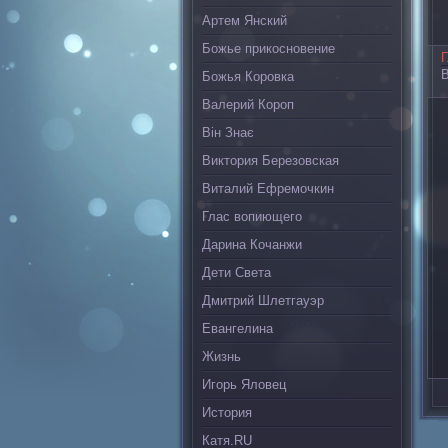
Артем Янский
Божье прикосновение
Г
В
Божья Коровка
Валерий Короп
Він Знає
Виктория Березовская
Виталий Ефремочкин
Глас вопиющего
Дарина Кочанжи
Дети Света
Дмитрий Шлетгауэр
Евангелина
Жизнь
Игорь Яловец
История
Катя.RU