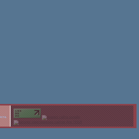
иста.