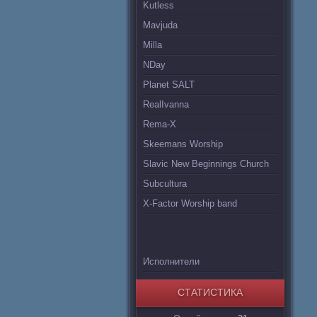
Kutless
Mavjuda
Milla
NDay
Planet SALT
RealIvanna
Rema-X
Skeemans Worship
Slavic New Beginnings Church
Subcultura
X-Factor Worship band
Исполнители
СТАТИСТИКА