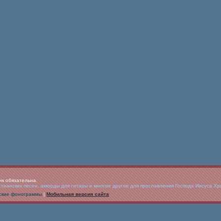
ик обязательна.
ианских песен, аккорды для гитары и многое другое для прославления Господа Иисуса Хр
анские фонограммы
|
Мобильная версия сайта