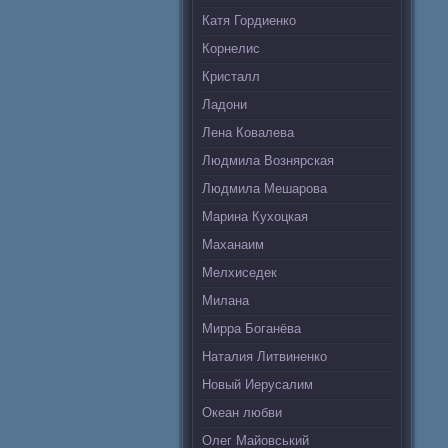
Катя Гордиенко
Корнелис
Кристалл
Ладони
Лена Ковалева
Людмила Вознярская
Людмила Мешарова
Марина Кухоцкая
Маханаим
Мелхиседек
Милана
Мирра Боганёва
Наталия Литвиненко
Новый Иерусалим
Океан любви
Олег Майовський