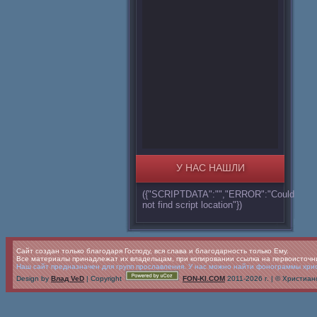
У НАС НАШЛИ
({"SCRIPTDATA":"","ERROR":"Could
not find script location"})
Сайт создан только благодаря Господу, вся слава и благодарность только Ему.
Все материалы принадлежат их владельцам, при копировании ссылка на первоисточн
Наш сайт предназначен для групп прославления. У нас можно найти фонограммы христ
Design by
Влад VeD
| Copyright
FON-KI.COM
2011-2026 г. | © Христи