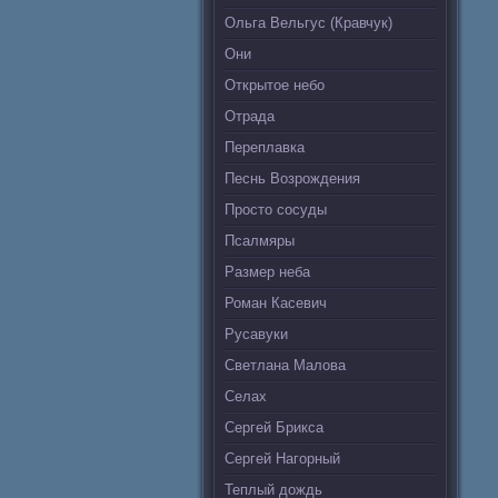
Ольга Вельгус (Кравчук)
Они
Открытое небо
Отрада
Переплавка
Песнь Возрождения
Просто сосуды
Псалмяры
Размер неба
Роман Касевич
Русавуки
Светлана Малова
Селах
Сергей Брикса
Сергей Нагорный
Теплый дождь