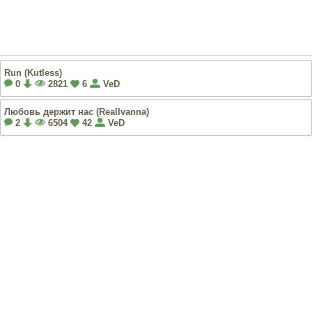
Run (Kutless)
0
2821
6
VeD
Любовь держит нас (Reallvanna)
2
6504
42
VeD